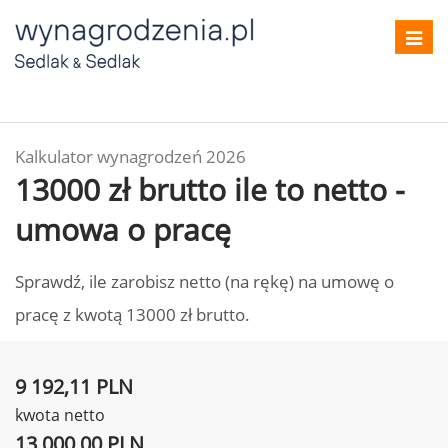
Toggl
navig
Kalkulator wynagrodzeń 2026
13000 zł brutto ile to netto -
umowa o pracę
Sprawdź, ile zarobisz netto (na rękę) na umowę o
pracę z kwotą 13000 zł brutto.
9 192,11 PLN
kwota netto
13 000,00 PLN