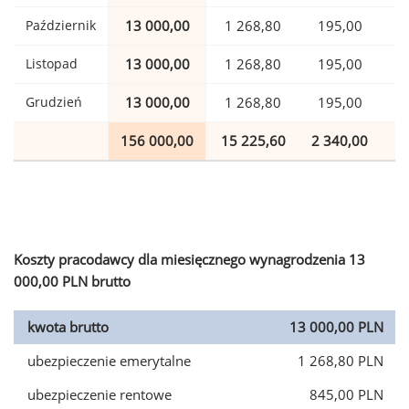
Październik
13 000,00
1 268,80
195,00
Listopad
13 000,00
1 268,80
195,00
Grudzień
13 000,00
1 268,80
195,00
156 000,00
15 225,60
2 340,00
3
Koszty pracodawcy dla miesięcznego wynagrodzenia 13
000,00 PLN brutto
kwota brutto
13 000,00 PLN
ubezpieczenie emerytalne
1 268,80 PLN
ubezpieczenie rentowe
845,00 PLN