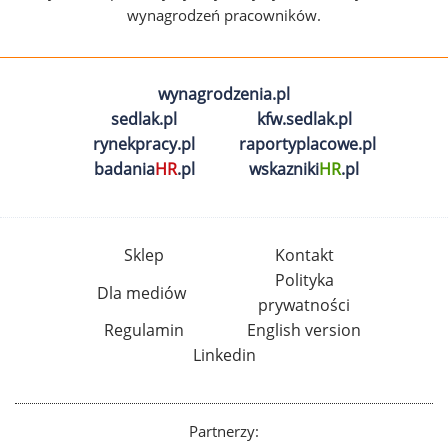
wynagrodzeń pracowników.
wynagrodzenia.pl
sedlak.pl
kfw.sedlak.pl
rynekpracy.pl
raportyplacowe.pl
badania
HR
.pl
wskazniki
HR
.pl
Sklep
Kontakt
Polityka
Dla mediów
prywatności
Regulamin
English version
Linkedin
Partnerzy: