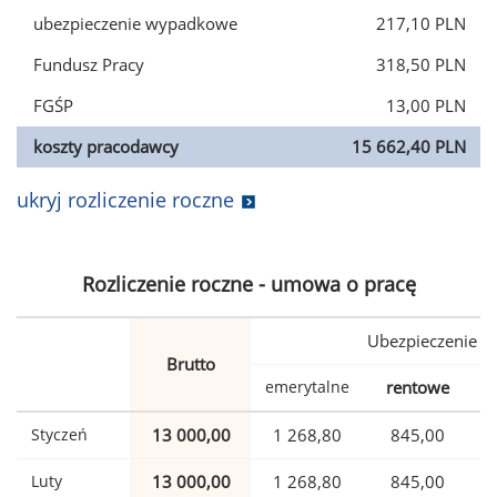
ubezpieczenie wypadkowe
217,10 PLN
Fundusz Pracy
318,50 PLN
FGŚP
13,00 PLN
koszty pracodawcy
15 662,40 PLN
ukryj rozliczenie roczne
Rozliczenie roczne - umowa o pracę
Ubezpieczenie
Brutto
emerytalne
rentowe
w
Styczeń
13 000,00
1 268,80
845,00
Luty
13 000,00
1 268,80
845,00