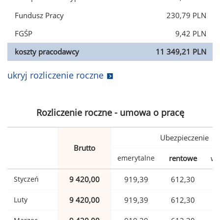
Fundusz Pracy
230,79 PLN
FGŚP
9,42 PLN
koszty pracodawcy
11 349,21 PLN
ukryj rozliczenie roczne
Rozliczenie roczne - umowa o pracę
Ubezpieczenie
Brutto
emerytalne
rentowe
wy
Styczeń
9 420,00
919,39
612,30
Luty
9 420,00
919,39
612,30