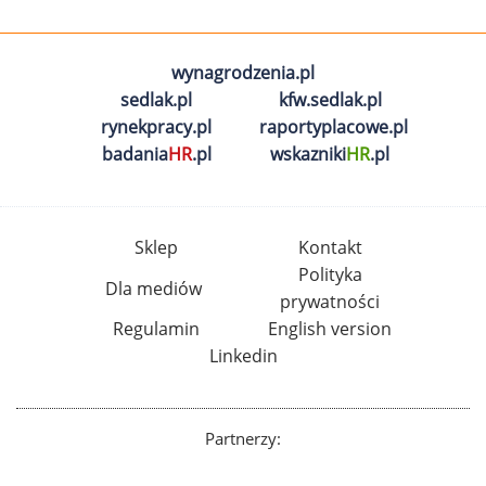
wynagrodzenia.pl
sedlak.pl
kfw.sedlak.pl
rynekpracy.pl
raportyplacowe.pl
badania
HR
.pl
wskazniki
HR
.pl
Sklep
Kontakt
Polityka
Dla mediów
prywatności
Regulamin
English version
Linkedin
Partnerzy: