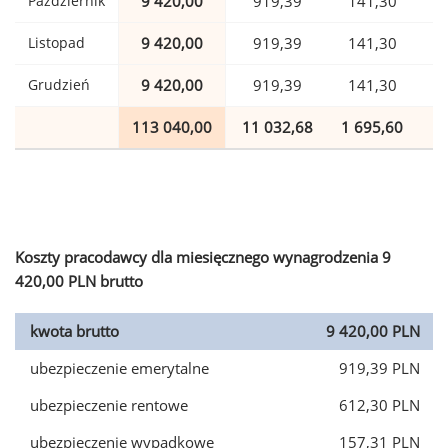
Październik
9 420,00
919,39
141,30
Listopad
9 420,00
919,39
141,30
Grudzień
9 420,00
919,39
141,30
113 040,00
11 032,68
1 695,60
2
Koszty pracodawcy dla miesięcznego wynagrodzenia 9
420,00 PLN brutto
kwota brutto
9 420,00 PLN
ubezpieczenie emerytalne
919,39 PLN
ubezpieczenie rentowe
612,30 PLN
ubezpieczenie wypadkowe
157,31 PLN