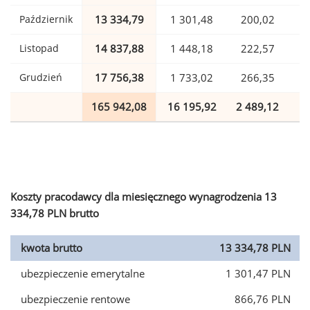
Październik
13 334,79
1 301,48
200,02
Listopad
14 837,88
1 448,18
222,57
Grudzień
17 756,38
1 733,02
266,35
165 942,08
16 195,92
2 489,12
4
Koszty pracodawcy dla miesięcznego wynagrodzenia 13
334,78 PLN brutto
kwota brutto
13 334,78 PLN
ubezpieczenie emerytalne
1 301,47 PLN
ubezpieczenie rentowe
866,76 PLN