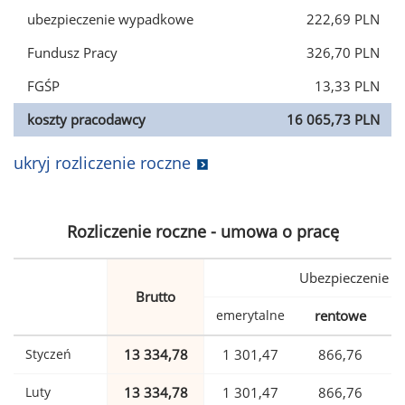
ubezpieczenie wypadkowe
222,69 PLN
Fundusz Pracy
326,70 PLN
FGŚP
13,33 PLN
koszty pracodawcy
16 065,73 PLN
ukryj rozliczenie roczne
Rozliczenie roczne - umowa o pracę
Ubezpieczenie
Brutto
emerytalne
rentowe
w
Styczeń
13 334,78
1 301,47
866,76
Luty
13 334,78
1 301,47
866,76