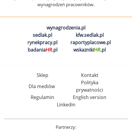
wynagrodzeń pracowników.
wynagrodzenia.pl
sedlak.pl
kfw.sedlak.pl
rynekpracy.pl
raportyplacowe.pl
badania
HR
.pl
wskazniki
HR
.pl
Sklep
Kontakt
Polityka
Dla mediów
prywatności
Regulamin
English version
Linkedin
Partnerzy: