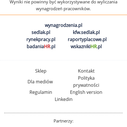
Wyniki nie powinny być wykorzystywane do wyliczania
wynagrodzeń pracowników.
wynagrodzenia.pl
sedlak.pl
kfw.sedlak.pl
rynekpracy.pl
raportyplacowe.pl
badania
HR
.pl
wskazniki
HR
.pl
Sklep
Kontakt
Polityka
Dla mediów
prywatności
Regulamin
English version
Linkedin
Partnerzy: