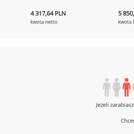
4 317,64 PLN
5 850
kwota netto
kwota 
Jeżeli zarabias
Chces