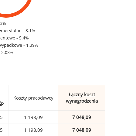
83%
emerytalne - 8.1%
rentowe - 5.4%
wypadkowe - 1.39%
- 2.03%
Łączny koszt
Koszty pracodawcy
wynagrodzenia
ŚP
85
1 198,09
7 048,09
85
1 198,09
7 048,09