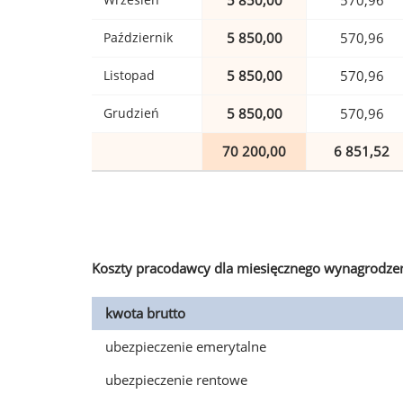
5 850,00
570,96
Październik
5 850,00
570,96
Listopad
5 850,00
570,96
Grudzień
5 850,00
570,96
70 200,00
6 851,52
Koszty pracodawcy dla miesięcznego wynagrodzen
kwota brutto
ubezpieczenie emerytalne
ubezpieczenie rentowe