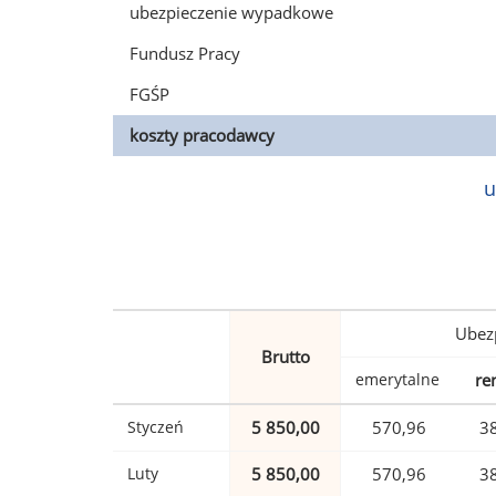
ubezpieczenie wypadkowe
Fundusz Pracy
FGŚP
koszty pracodawcy
u
Ubez
Brutto
emerytalne
re
Styczeń
5 850,00
570,96
3
Luty
5 850,00
570,96
3