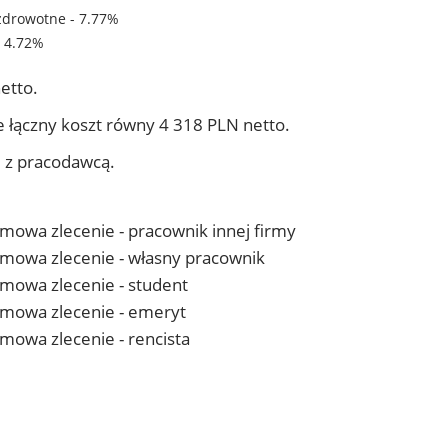
zdrowotne - 7.77%
- 4.72%
etto.
 łączny koszt równy 4 318 PLN netto.
j z pracodawcą.
 umowa zlecenie - pracownik innej firmy
- umowa zlecenie - własny pracownik
 umowa zlecenie - student
- umowa zlecenie - emeryt
 umowa zlecenie - rencista