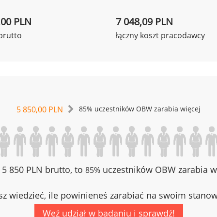
,00 PLN
7 048,09 PLN
brutto
łączny koszt pracodawcy
5 850,00 PLN
85% uczestników OBW zarabia więcej
z 5 850 PLN brutto, to
uczestników OBW zarabia wi
85%
z wiedzieć, ile powinieneś zarabiać na swoim stano
Weź udział w badaniu i sprawdź!