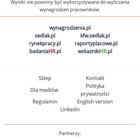
Wyniki nie powinny być wykorzystywane do wyliczania
wynagrodzeń pracowników.
wynagrodzenia.pl
sedlak.pl
kfw.sedlak.pl
rynekpracy.pl
raportyplacowe.pl
badania
HR
.pl
wskazniki
HR
.pl
Sklep
Kontakt
Polityka
Dla mediów
prywatności
Regulamin
English version
Linkedin
Partnerzy: