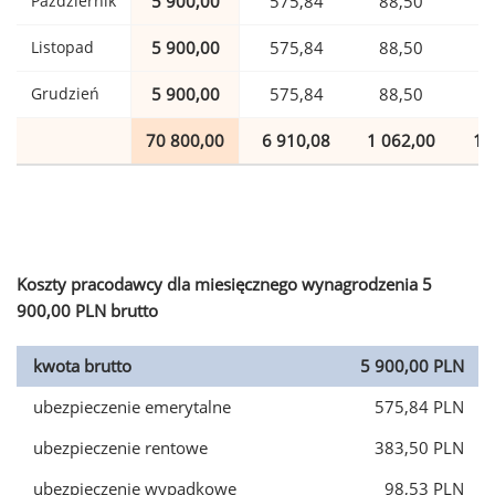
Październik
5 900,00
575,84
88,50
1
Listopad
5 900,00
575,84
88,50
1
Grudzień
5 900,00
575,84
88,50
1
70 800,00
6 910,08
1 062,00
1 
Koszty pracodawcy dla miesięcznego wynagrodzenia 5
900,00 PLN brutto
kwota brutto
5 900,00 PLN
ubezpieczenie emerytalne
575,84 PLN
ubezpieczenie rentowe
383,50 PLN
ubezpieczenie wypadkowe
98,53 PLN