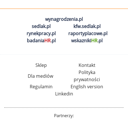
wynagrodzenia.pl
sedlak.pl
kfw.sedlak.pl
rynekpracy.pl
raportyplacowe.pl
badania
HR
.pl
wskazniki
HR
.pl
Sklep
Kontakt
Polityka
Dla mediów
prywatności
Regulamin
English version
Linkedin
Partnerzy: