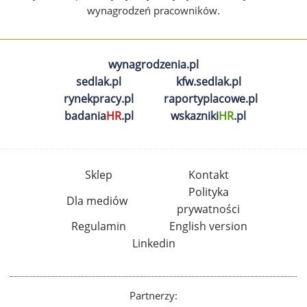
wynagrodzeń pracowników.
wynagrodzenia.pl
sedlak.pl
kfw.sedlak.pl
rynekpracy.pl
raportyplacowe.pl
badania
HR
.pl
wskazniki
HR
.pl
Sklep
Kontakt
Polityka
Dla mediów
prywatności
Regulamin
English version
Linkedin
Partnerzy: