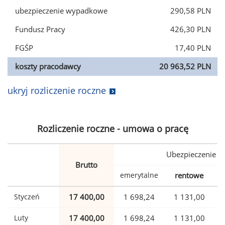
ubezpieczenie wypadkowe
290,58 PLN
Fundusz Pracy
426,30 PLN
FGŚP
17,40 PLN
koszty pracodawcy
20 963,52 PLN
ukryj rozliczenie roczne
Rozliczenie roczne - umowa o pracę
Ubezpieczenie
Brutto
emerytalne
rentowe
w
Styczeń
17 400,00
1 698,24
1 131,00
Luty
17 400,00
1 698,24
1 131,00