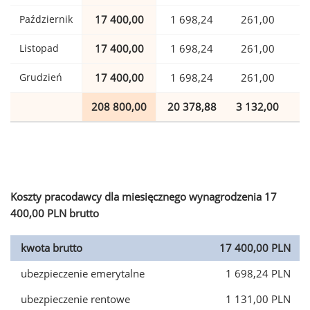
Październik
17 400,00
1 698,24
261,00
Listopad
17 400,00
1 698,24
261,00
Grudzień
17 400,00
1 698,24
261,00
208 800,00
20 378,88
3 132,00
5
Koszty pracodawcy dla miesięcznego wynagrodzenia 17
400,00 PLN brutto
kwota brutto
17 400,00 PLN
ubezpieczenie emerytalne
1 698,24 PLN
ubezpieczenie rentowe
1 131,00 PLN