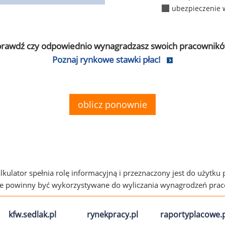
ubezpieczenie 
prawdź czy odpowiednio wynagradzasz swoich pracownikó
Poznaj rynkowe stawki płac!
oblicz ponownie
alkulator spełnia rolę informacyjną i przeznaczony jest do użytku
ie powinny być wykorzystywane do wyliczania wynagrodzeń pra
kfw.sedlak.pl
rynekpracy.pl
raportyplacowe.p