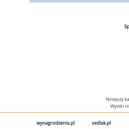
S
Niniejszy k
Wyniki n
wynagrodzenia.pl
sedlak.pl