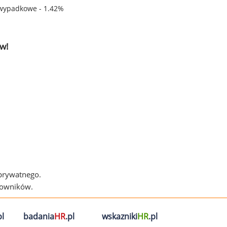
wypadkowe - 1.42%
w!
 prywatnego.
cowników.
l
badania
HR
.pl
wskazniki
HR
.pl