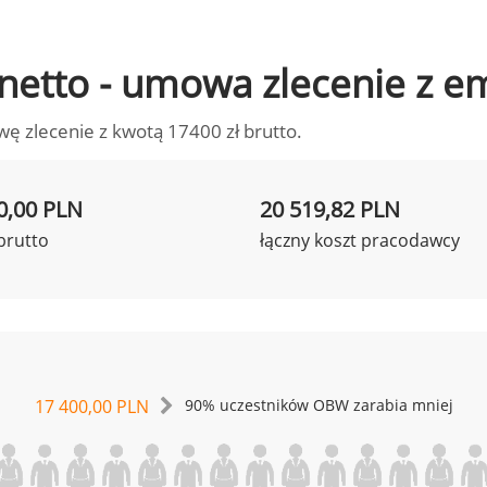
o netto - umowa zlecenie z 
wę zlecenie z kwotą 17400 zł brutto.
0,00 PLN
20 519,82 PLN
brutto
łączny koszt pracodawcy
17 400,00 PLN
90% uczestników OBW zarabia mniej