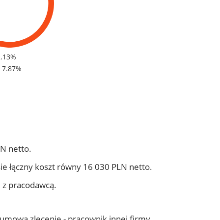
2.13%
- 7.87%
N netto.
ie łączny koszt równy 16 030 PLN netto.
j z pracodawcą.
- umowa zlecenie - pracownik innej firmy