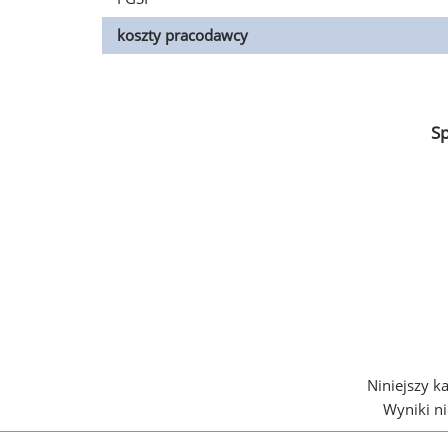
koszty pracodawcy
S
Niniejszy k
Wyniki n