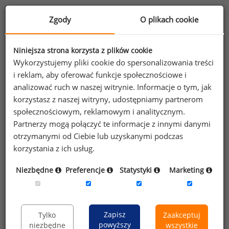
Zgody
O plikach cookie
Informacje o raporcie
Niniejsza strona korzysta z plików cookie
Wykorzystujemy pliki cookie do spersonalizowania treści
Ogólna charakterystyka raportu
i reklam, aby oferować funkcje społecznościowe i
Informacje zawarte w raporcie
analizować ruch w naszej witrynie. Informacje o tym, jak
korzystasz z naszej witryny, udostępniamy partnerom
Struktura raportu
społecznościowym, reklamowym i analitycznym.
Partnerzy mogą połączyć te informacje z innymi danymi
Warunki korzystania z Raportu Płacowego
otrzymanymi od Ciebie lub uzyskanymi podczas
korzystania z ich usług.
Raport posiada nowszą wersję:
Niezbędne
Preferencje
Statystyki
Marketing
Wynagrodzenia w finansach i księgowości w 2012 roku
Zapisz
Tylko
Zaakceptuj
powyższy
niezbędne
wszystkie