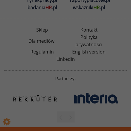
rynekpracy.pl
raportyplacowe.pl
badania
HR
.pl
wskazniki
HR
.pl
Sklep
Kontakt
Polityka
Dla mediów
prywatności
Regulamin
English version
Linkedin
Partnerzy: