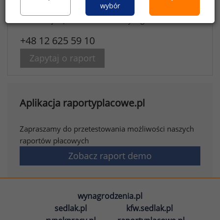
wybór
Chcesz kupić raport?
Skontakuj się z działem analiz wynagrodzeń
+48 12 625 59 10
Zapytaj o raport
Aplikacja raportyplacowe.pl
Zapraszamy do przetestowania możliwości naszych
raportów płacowych
Zobacz raport demo
wynagrodzenia.pl
sedlak.pl
kfw.sedlak.pl