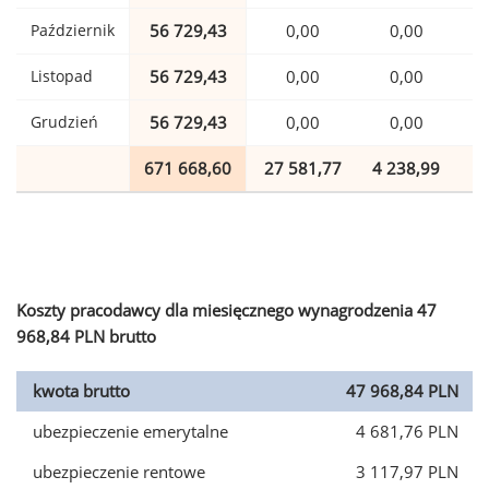
Październik
56 729,43
0,00
0,00
1
Listopad
56 729,43
0,00
0,00
1
Grudzień
56 729,43
0,00
0,00
1
671 668,60
27 581,77
4 238,99
1
Koszty pracodawcy dla miesięcznego wynagrodzenia 47
968,84 PLN brutto
kwota brutto
47 968,84 PLN
ubezpieczenie emerytalne
4 681,76 PLN
ubezpieczenie rentowe
3 117,97 PLN