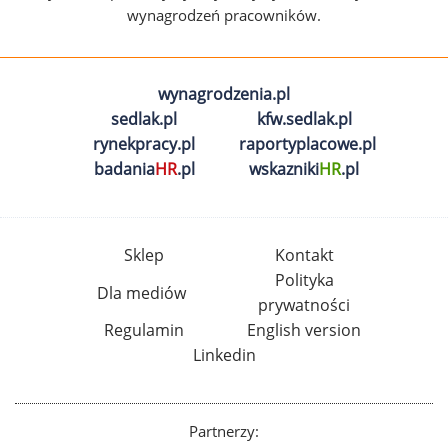
wynagrodzeń pracowników.
wynagrodzenia.pl
sedlak.pl
kfw.sedlak.pl
rynekpracy.pl
raportyplacowe.pl
badania
HR
.pl
wskazniki
HR
.pl
Sklep
Kontakt
Polityka
Dla mediów
prywatności
Regulamin
English version
Linkedin
Partnerzy: