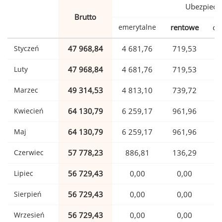
Ubezpiecz
Brutto
emerytalne
rentowe
ch
Styczeń
47 968,84
4 681,76
719,53
1
Luty
47 968,84
4 681,76
719,53
1
Marzec
49 314,53
4 813,10
739,72
1
Kwiecień
64 130,79
6 259,17
961,96
1
Maj
64 130,79
6 259,17
961,96
1
Czerwiec
57 778,23
886,81
136,29
1
Lipiec
56 729,43
0,00
0,00
1
Sierpień
56 729,43
0,00
0,00
1
Wrzesień
56 729,43
0,00
0,00
1