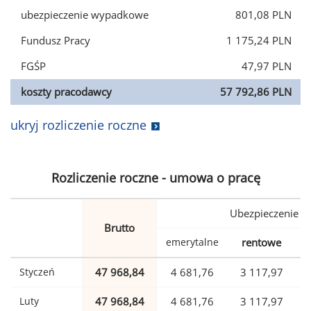
ubezpieczenie wypadkowe
801,08 PLN
Fundusz Pracy
1 175,24 PLN
FGŚP
47,97 PLN
koszty pracodawcy
57 792,86 PLN
ukryj rozliczenie roczne
Rozliczenie roczne - umowa o pracę
Ubezpieczenie
Brutto
emerytalne
rentowe
w
Styczeń
47 968,84
4 681,76
3 117,97
Luty
47 968,84
4 681,76
3 117,97