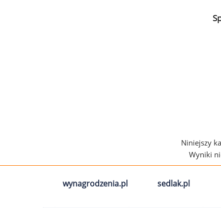
S
Niniejszy k
Wyniki n
wynagrodzenia.pl
sedlak.pl