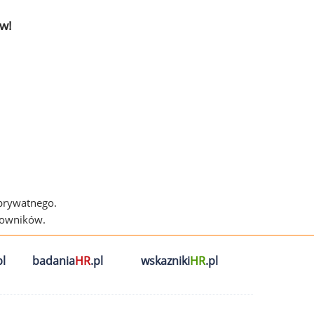
w!
 prywatnego.
cowników.
l
badania
HR
.pl
wskazniki
HR
.pl