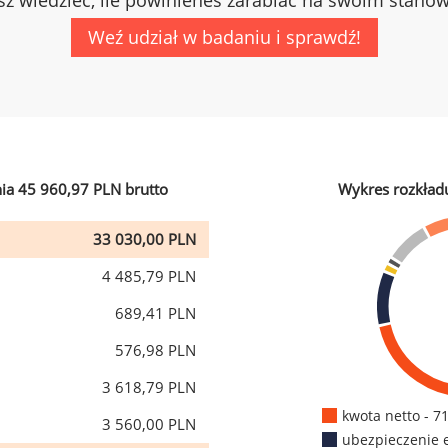
z wiedzieć, ile powinieneś zarabiać na swoim stano
Weź udział w badaniu i sprawdź!
ia 45 960,97 PLN brutto
Wykres rozkład
33 030,00 PLN
4 485,79 PLN
689,41 PLN
576,98 PLN
3 618,79 PLN
kwota netto - 7
3 560,00 PLN
ubezpieczenie 