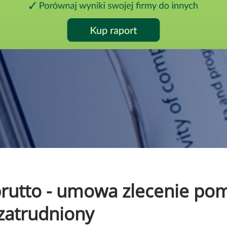
o brutto - umowa zlecenie p
 zatrudniony