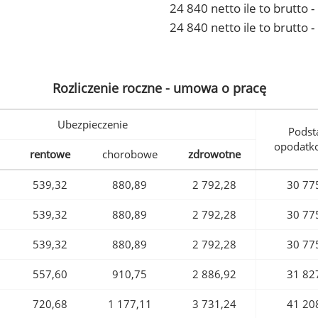
24 840 netto ile to brutto
24 840 netto ile to brutto 
Rozliczenie roczne - umowa o pracę
Ubezpieczenie
Podst
opodatk
rentowe
chorobowe
zdrowotne
539,32
880,89
2 792,28
30 77
539,32
880,89
2 792,28
30 77
539,32
880,89
2 792,28
30 77
557,60
910,75
2 886,92
31 82
720,68
1 177,11
3 731,24
41 20