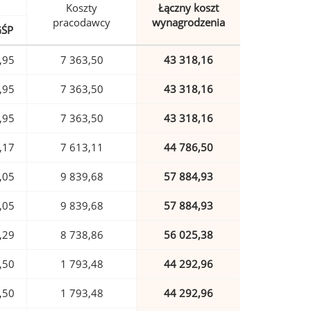
Koszty
Łączny koszt
pracodawcy
wynagrodzenia
GŚP
,95
7 363,50
43 318,16
,95
7 363,50
43 318,16
,95
7 363,50
43 318,16
,17
7 613,11
44 786,50
,05
9 839,68
57 884,93
,05
9 839,68
57 884,93
,29
8 738,86
56 025,38
,50
1 793,48
44 292,96
,50
1 793,48
44 292,96