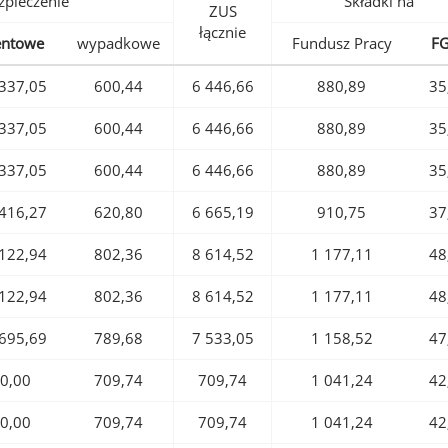
pieczenie
Składki na
ZUS
łącznie
entowe
wypadkowe
Fundusz Pracy
F
337,05
600,44
6 446,66
880,89
35
337,05
600,44
6 446,66
880,89
35
337,05
600,44
6 446,66
880,89
35
416,27
620,80
6 665,19
910,75
37
122,94
802,36
8 614,52
1 177,11
48
122,94
802,36
8 614,52
1 177,11
48
695,69
789,68
7 533,05
1 158,52
47
0,00
709,74
709,74
1 041,24
42
0,00
709,74
709,74
1 041,24
42