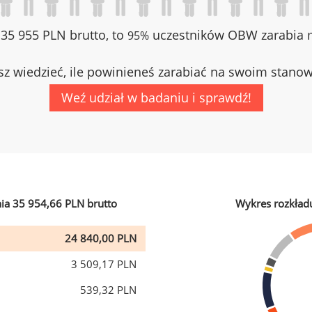
z 35 955 PLN brutto, to
uczestników OBW zarabia m
95%
z wiedzieć, ile powinieneś zarabiać na swoim stano
Weź udział w badaniu i sprawdź!
ia 35 954,66 PLN brutto
Wykres rozkład
24 840,00 PLN
3 509,17 PLN
539,32 PLN