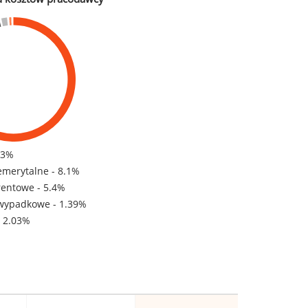
83%
emerytalne - 8.1%
rentowe - 5.4%
wypadkowe - 1.39%
- 2.03%