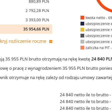
880,89 PLN
2 792,28 PLN
kwota netto - 6
3 393,00 PLN
ubezpieczenie 
35 954,66 PLN
ubezpieczenie 
ubezpieczenie 
kryj rozliczenie roczne
ubezpieczenie 
zaliczka na PIT 
ją 35 955 PLN brutto otrzymają na rękę kwotę
24 840 PLN
owę o pracę z wynagrodzeniem 35 955 PLN brutto ponies
ownik otrzymuje na rękę zależy od rodzaju umowy zawarte
24 840 netto ile to brutto 
24 840 netto ile to brutto
24 840 netto ile to brutto 