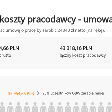
to koszty pracodawcy - umow
ać umowę o pracę by zarobić 24840 zł netto (na rękę).
4,66 PLN
43 318,16 PLN
brutto
łączny koszt pracodawcy
35 954,66 PLN
95% uczestników OBW zarabia mniej