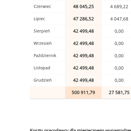
Czerwiec
48 045,25
4 689,22
Lipiec
47 286,52
4 047,68
Sierpień
42 499,48
0,00
Wrzesień
42 499,48
0,00
Październik
42 499,48
0,00
Listopad
42 499,48
0,00
Grudzień
42 499,48
0,00
500 911,79
27 581,75
Koszty pracodawcy dla miesięcznego wynagrodzen