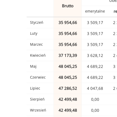
Ubez
Brutto
emerytalne
r
Styczeń
35 954,66
3 509,17
2 
Luty
35 954,66
3 509,17
2 
Marzec
35 954,66
3 509,17
2 
Kwiecień
37 173,39
3 628,12
2 
Maj
48 045,25
4 689,22
3 
Czerwiec
48 045,25
4 689,22
3 
Lipiec
47 286,52
4 047,68
2 
Sierpień
42 499,48
0,00
Wrzesień
42 499,48
0,00