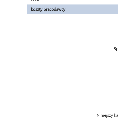
koszty pracodawcy
S
Niniejszy k