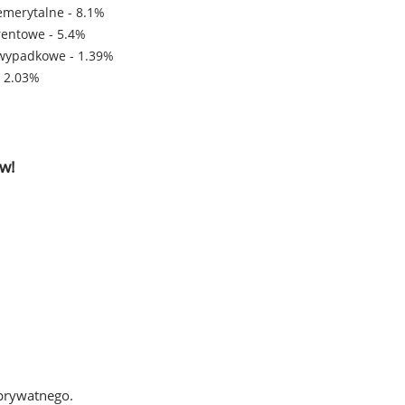
emerytalne - 8.1%
rentowe - 5.4%
wypadkowe - 1.39%
- 2.03%
w!
 prywatnego.