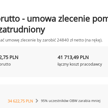
o brutto - umowa zlecenie p
 zatrudniony
ać umowę zlecenie by zarobić 24840 zł netto (na rękę).
2,75 PLN
41 713,49 PLN
brutto
łączny koszt pracodawcy
34 622,75 PLN
95% uczestników OBW zarabia mniej