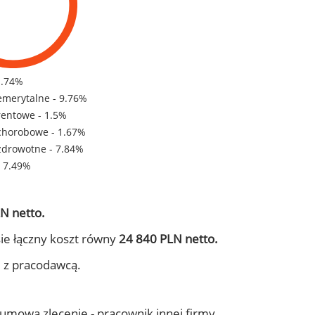
1.74%
emerytalne - 9.76%
rentowe - 1.5%
chorobowe - 1.67%
zdrowotne - 7.84%
- 7.49%
N netto.
ie łączny koszt równy
24 840 PLN netto.
j z pracodawcą.
- umowa zlecenie - pracownik innej firmy