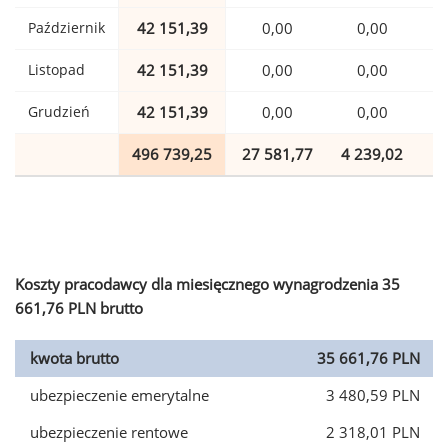
Październik
42 151,39
0,00
0,00
1
Listopad
42 151,39
0,00
0,00
1
Grudzień
42 151,39
0,00
0,00
1
496 739,25
27 581,77
4 239,02
1
Koszty pracodawcy dla miesięcznego wynagrodzenia 35
661,76 PLN brutto
kwota brutto
35 661,76 PLN
ubezpieczenie emerytalne
3 480,59 PLN
ubezpieczenie rentowe
2 318,01 PLN