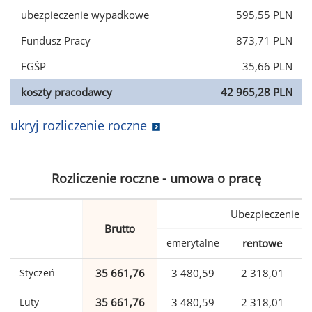
ubezpieczenie wypadkowe
595,55 PLN
Fundusz Pracy
873,71 PLN
FGŚP
35,66 PLN
koszty pracodawcy
42 965,28 PLN
ukryj rozliczenie roczne
Rozliczenie roczne - umowa o pracę
Ubezpieczenie
Brutto
emerytalne
rentowe
w
Styczeń
35 661,76
3 480,59
2 318,01
Luty
35 661,76
3 480,59
2 318,01