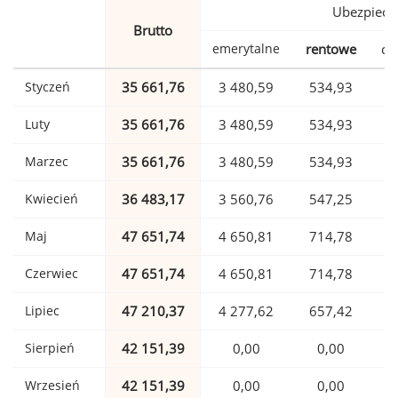
Ubezpiecz
Brutto
emerytalne
rentowe
ch
Styczeń
35 661,76
3 480,59
534,93
Luty
35 661,76
3 480,59
534,93
Marzec
35 661,76
3 480,59
534,93
Kwiecień
36 483,17
3 560,76
547,25
Maj
47 651,74
4 650,81
714,78
1
Czerwiec
47 651,74
4 650,81
714,78
1
Lipiec
47 210,37
4 277,62
657,42
1
Sierpień
42 151,39
0,00
0,00
1
Wrzesień
42 151,39
0,00
0,00
1