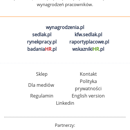
wynagrodzeń pracowników.
wynagrodzenia.pl
sedlak.pl
kfw.sedlak.pl
rynekpracy.pl
raportyplacowe.pl
badania
HR
.pl
wskazniki
HR
.pl
Sklep
Kontakt
Polityka
Dla mediów
prywatności
Regulamin
English version
Linkedin
Partnerzy: