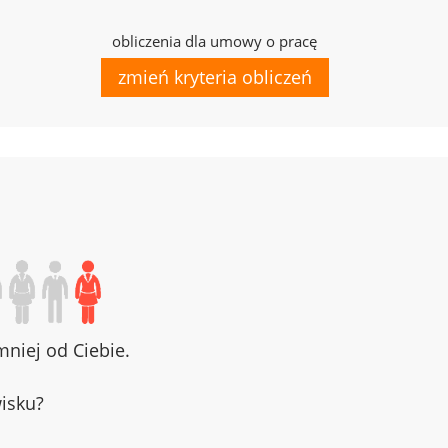
obliczenia dla umowy o pracę
zmień kryteria obliczeń
niej od Ciebie.
wisku?