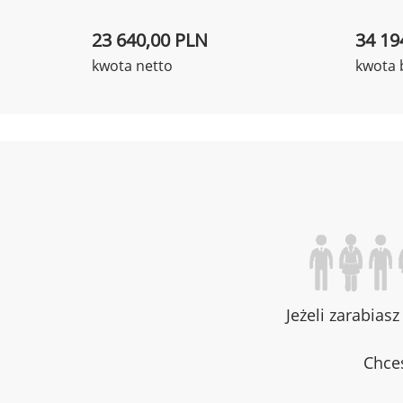
23 640,00 PLN
34 19
kwota netto
kwota 
Jeżeli zarabias
Chces