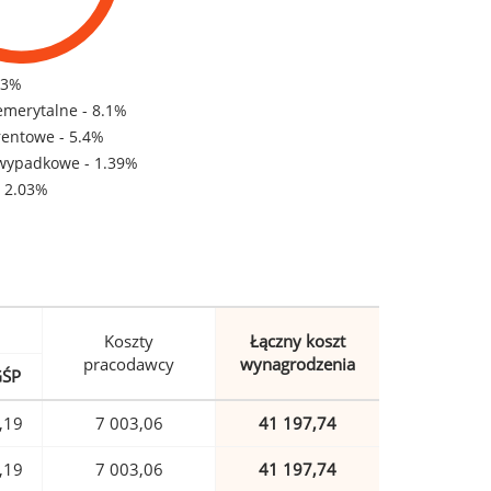
83%
emerytalne - 8.1%
rentowe - 5.4%
wypadkowe - 1.39%
- 2.03%
Koszty
Łączny koszt
pracodawcy
wynagrodzenia
GŚP
,19
7 003,06
41 197,74
,19
7 003,06
41 197,74