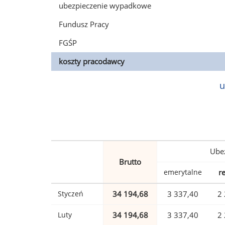
ubezpieczenie wypadkowe
Fundusz Pracy
FGŚP
koszty pracodawcy
u
Ubez
Brutto
emerytalne
r
Styczeń
34 194,68
3 337,40
2 
Luty
34 194,68
3 337,40
2 