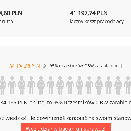
4,68 PLN
41 197,74 PLN
brutto
łączny koszt pracodawcy
34 194,68 PLN
95% uczestników OBW zarabia mniej
z 34 195 PLN brutto, to
uczestników OBW zarabia m
95%
z wiedzieć, ile powinieneś zarabiać na swoim stano
Weź udział w badaniu i sprawdź!