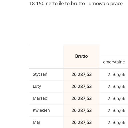
18 150 netto ile to brutto - umowa o pracę
Brutto
emerytalne
Styczeń
26 287,53
2 565,66
Luty
26 287,53
2 565,66
Marzec
26 287,53
2 565,66
Kwiecień
26 287,53
2 565,66
Maj
26 287,53
2 565,66