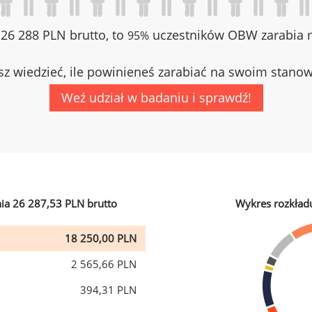
z 26 288 PLN brutto, to
uczestników OBW zarabia m
95%
z wiedzieć, ile powinieneś zarabiać na swoim stano
Weź udział w badaniu i sprawdź!
ia 26 287,53 PLN brutto
Wykres rozkład
18 250,00 PLN
2 565,66 PLN
394,31 PLN