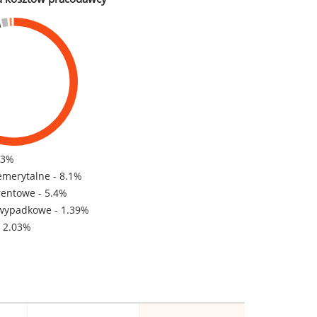
83%
emerytalne - 8.1%
rentowe - 5.4%
wypadkowe - 1.39%
- 2.03%