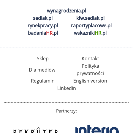
wynagrodzenia.pl
sedlak.pl
kfw.sedlak.pl
rynekpracy.pl
raportyplacowe.pl
badania
HR
.pl
wskazniki
HR
.pl
Sklep
Kontakt
Polityka
Dla mediów
prywatności
Regulamin
English version
Linkedin
Partnerzy: