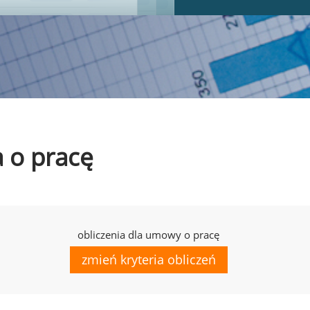
a o pracę
obliczenia dla umowy o pracę
zmień kryteria obliczeń