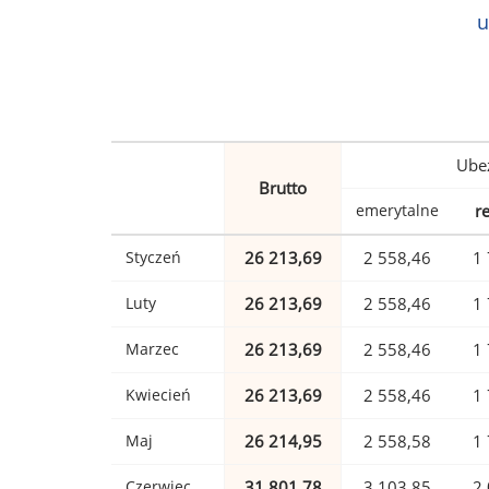
u
Ubez
Brutto
emerytalne
r
Styczeń
26 213,69
2 558,46
1 
Luty
26 213,69
2 558,46
1 
Marzec
26 213,69
2 558,46
1 
Kwiecień
26 213,69
2 558,46
1 
Maj
26 214,95
2 558,58
1 
Czerwiec
31 801,78
3 103,85
2 