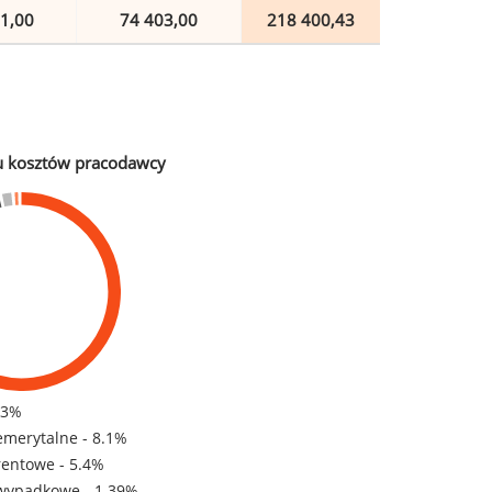
1,00
74 403,00
218 400,43
u kosztów pracodawcy
83%
emerytalne - 8.1%
rentowe - 5.4%
wypadkowe - 1.39%