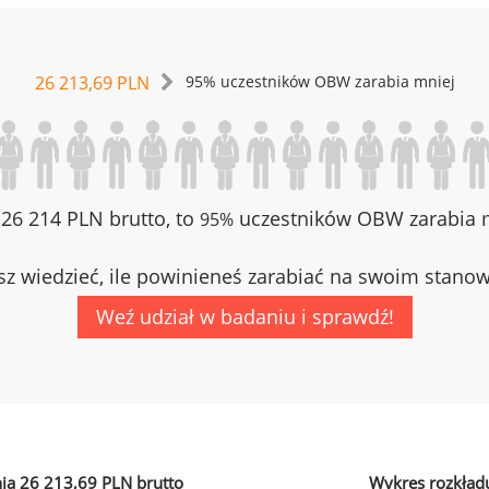
26 213,69 PLN
95% uczestników OBW zarabia mniej
z 26 214 PLN brutto, to
uczestników OBW zarabia m
95%
z wiedzieć, ile powinieneś zarabiać na swoim stano
Weź udział w badaniu i sprawdź!
ia 26 213,69 PLN brutto
Wykres rozkład