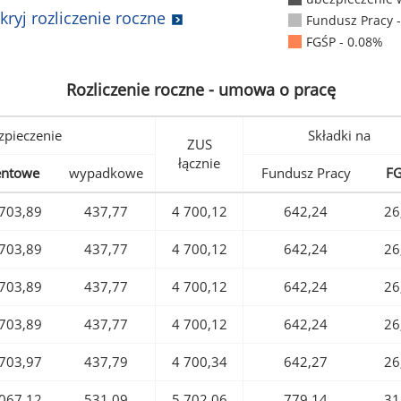
kryj rozliczenie roczne
Fundusz Pracy 
FGŚP - 0.08%
Rozliczenie roczne - umowa o pracę
pieczenie
Składki na
ZUS
łącznie
entowe
wypadkowe
Fundusz Pracy
F
703,89
437,77
4 700,12
642,24
26
703,89
437,77
4 700,12
642,24
26
703,89
437,77
4 700,12
642,24
26
703,89
437,77
4 700,12
642,24
26
703,97
437,79
4 700,34
642,27
26
067,12
531,09
5 702,06
779,14
31