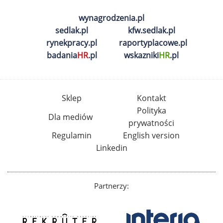
wynagrodzenia.pl
sedlak.pl
kfw.sedlak.pl
rynekpracy.pl
raportyplacowe.pl
badania
HR
.pl
wskazniki
HR
.pl
Sklep
Kontakt
Polityka
Dla mediów
prywatności
Regulamin
English version
Linkedin
Partnerzy: