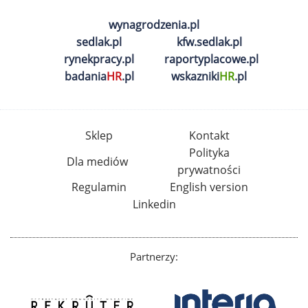
wynagrodzenia.pl
sedlak.pl
kfw.sedlak.pl
rynekpracy.pl
raportyplacowe.pl
badania
HR
.pl
wskazniki
HR
.pl
Sklep
Kontakt
Polityka
Dla mediów
prywatności
Regulamin
English version
Linkedin
Partnerzy: