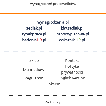
wynagrodzeń pracowników.
wynagrodzenia.pl
sedlak.pl
kfw.sedlak.pl
rynekpracy.pl
raportyplacowe.pl
badania
HR
.pl
wskazniki
HR
.pl
Sklep
Kontakt
Polityka
Dla mediów
prywatności
Regulamin
English version
Linkedin
Partnerzy: