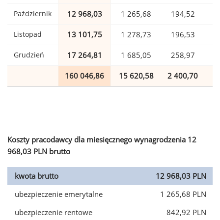
Październik
12 968,03
1 265,68
194,52
Listopad
13 101,75
1 278,73
196,53
Grudzień
17 264,81
1 685,05
258,97
160 046,86
15 620,58
2 400,70
3
Koszty pracodawcy dla miesięcznego wynagrodzenia 12
968,03 PLN brutto
kwota brutto
12 968,03 PLN
ubezpieczenie emerytalne
1 265,68 PLN
ubezpieczenie rentowe
842,92 PLN