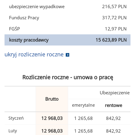
ubezpieczenie wypadkowe
216,57 PLN
Fundusz Pracy
317,72 PLN
FGŚP
12,97 PLN
koszty pracodawcy
15 623,89 PLN
ukryj rozliczenie roczne
Rozliczenie roczne - umowa o pracę
Ubezpieczenie
Brutto
emerytalne
rentowe
w
Styczeń
12 968,03
1 265,68
842,92
Luty
12 968,03
1 265,68
842,92