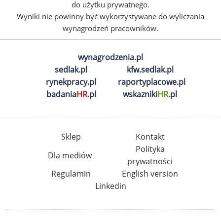
do użytku prywatnego.
Wyniki nie powinny być wykorzystywane do wyliczania
wynagrodzeń pracowników.
wynagrodzenia.pl
sedlak.pl
kfw.sedlak.pl
rynekpracy.pl
raportyplacowe.pl
badania
HR
.pl
wskazniki
HR
.pl
Sklep
Kontakt
Polityka
Dla mediów
prywatności
Regulamin
English version
Linkedin