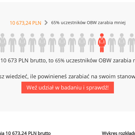
10 673,24 PLN
65% uczestników OBW zarabia mniej
z 10 673 PLN brutto, to
uczestników OBW zarabia m
65%
z wiedzieć, ile powinieneś zarabiać na swoim stano
Weź udział w badaniu i sprawdź!
ia 10 673,24 PLN brutto
Wykres rozkład