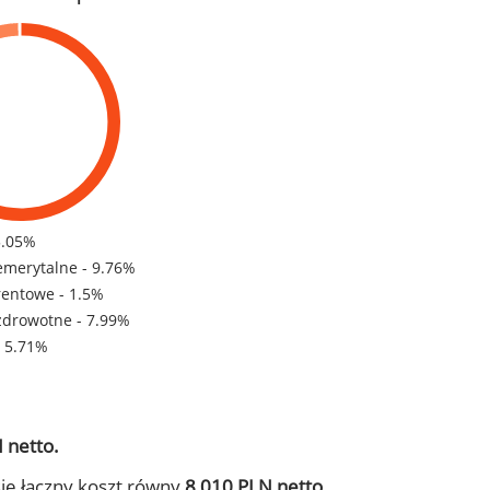
5.05%
emerytalne - 9.76%
rentowe - 1.5%
zdrowotne - 7.99%
- 5.71%
 netto.
ie łączny koszt równy
8 010 PLN netto.