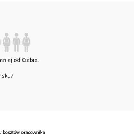
niej od Ciebie.
wisku?
u kosztów pracownika