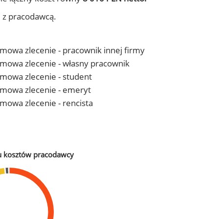
j z pracodawcą.
 umowa zlecenie - pracownik innej firmy
- umowa zlecenie - własny pracownik
 umowa zlecenie - student
- umowa zlecenie - emeryt
 umowa zlecenie - rencista
u kosztów pracodawcy