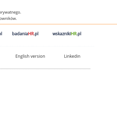
 prywatnego.
cowników.
l
badania
HR
.pl
wskazniki
HR
.pl
English version
Linkedin