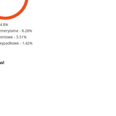
84.8%
emerytalne - 8.28%
rentowe - 5.51%
wypadkowe - 1.42%
w!