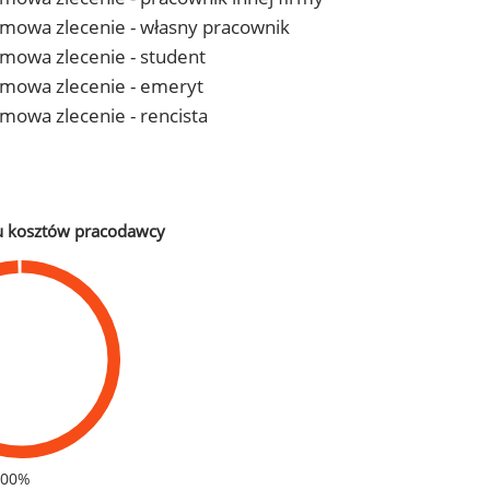
- umowa zlecenie - własny pracownik
 umowa zlecenie - student
- umowa zlecenie - emeryt
 umowa zlecenie - rencista
u kosztów pracodawcy
100%