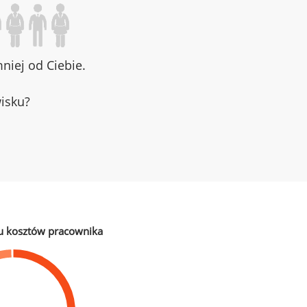
iej od Ciebie.
wisku?
u kosztów pracownika