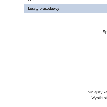
koszty pracodawcy
S
Niniejszy k
Wyniki n