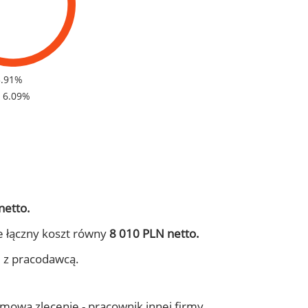
3.91%
- 6.09%
netto.
e łączny koszt równy
8 010 PLN netto.
j z pracodawcą.
 umowa zlecenie - pracownik innej firmy