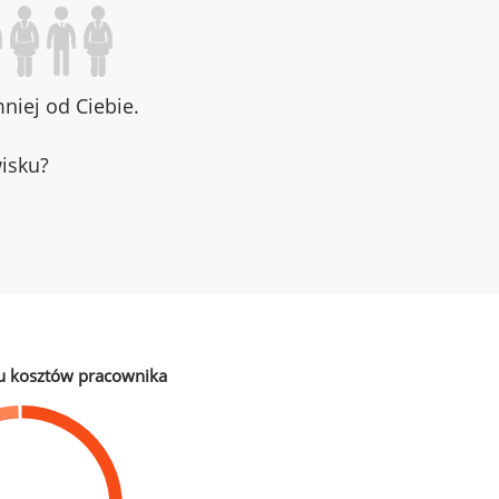
iej od Ciebie.
wisku?
u kosztów pracownika