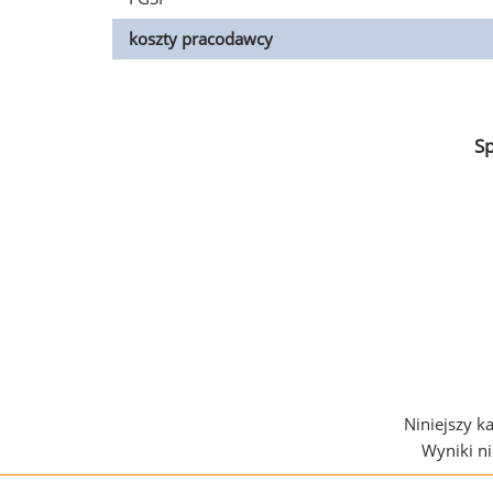
koszty pracodawcy
S
Niniejszy k
Wyniki n