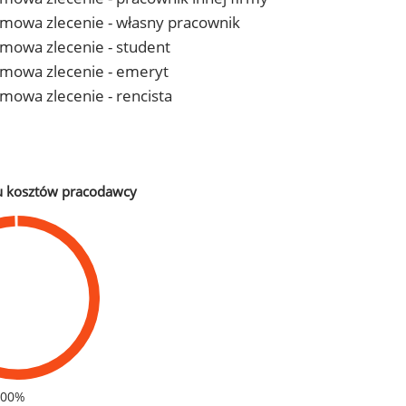
- umowa zlecenie - własny pracownik
 umowa zlecenie - student
- umowa zlecenie - emeryt
 umowa zlecenie - rencista
u kosztów pracodawcy
100%