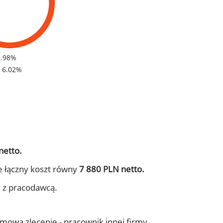
3.98%
- 6.02%
netto.
e łączny koszt równy
7 880 PLN netto.
j z pracodawcą.
 umowa zlecenie - pracownik innej firmy