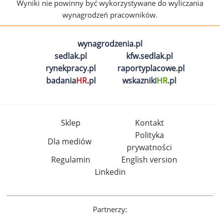
Wyniki nie powinny być wykorzystywane do wyliczania
wynagrodzeń pracowników.
wynagrodzenia.pl
sedlak.pl
kfw.sedlak.pl
rynekpracy.pl
raportyplacowe.pl
badania
HR
.pl
wskazniki
HR
.pl
Sklep
Kontakt
Polityka
Dla mediów
prywatności
Regulamin
English version
Linkedin
Partnerzy: