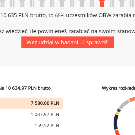
z 10 635 PLN brutto, to
uczestników OBW zarabia m
65%
z wiedzieć, ile powinieneś zarabiać na swoim stano
Weź udział w badaniu i sprawdź!
ia 10 634,97 PLN brutto
Wykres rozkład
7 580,00 PLN
1 037,97 PLN
159,52 PLN