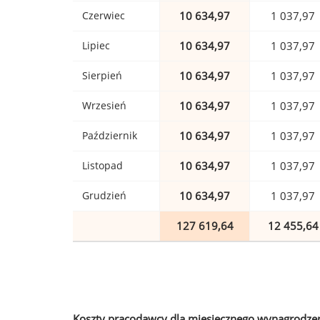
Czerwiec
10 634,97
1 037,97
Lipiec
10 634,97
1 037,97
Sierpień
10 634,97
1 037,97
Wrzesień
10 634,97
1 037,97
Październik
10 634,97
1 037,97
Listopad
10 634,97
1 037,97
Grudzień
10 634,97
1 037,97
127 619,64
12 455,64
Koszty pracodawcy dla miesięcznego wynagrodzen