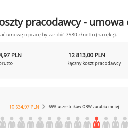
o koszty pracodawcy - umowa 
ać umowę o pracę by zarobić 7580 zł netto (na rękę).
4,97 PLN
12 813,00 PLN
brutto
łączny koszt pracodawcy
10 634,97 PLN
65% uczestników OBW zarabia mniej