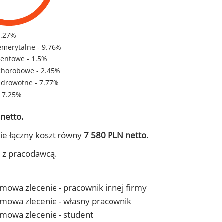
1.27%
emerytalne - 9.76%
rentowe - 1.5%
chorobowe - 2.45%
zdrowotne - 7.77%
- 7.25%
netto.
ie łączny koszt równy
7 580 PLN netto.
j z pracodawcą.
 umowa zlecenie - pracownik innej firmy
- umowa zlecenie - własny pracownik
 umowa zlecenie - student