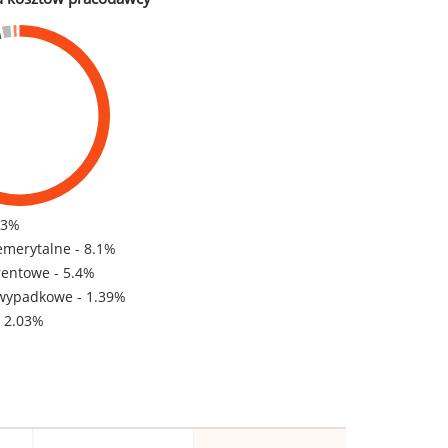
83%
emerytalne - 8.1%
rentowe - 5.4%
wypadkowe - 1.39%
- 2.03%