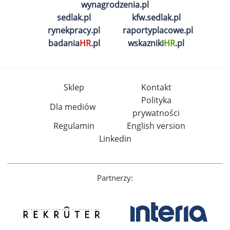
wynagrodzenia.pl
sedlak.pl
kfw.sedlak.pl
rynekpracy.pl
raportyplacowe.pl
badania
HR
.pl
wskazniki
HR
.pl
Sklep
Kontakt
Polityka
Dla mediów
prywatności
Regulamin
English version
Linkedin
Partnerzy: