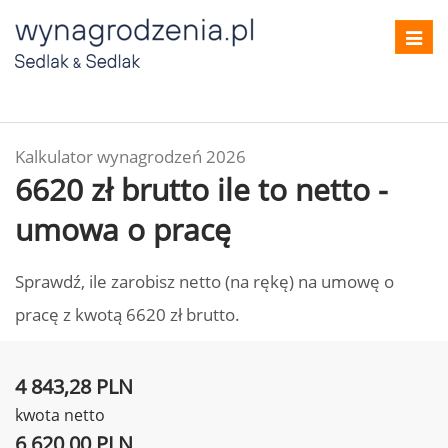
Toggl
navig
Kalkulator wynagrodzeń 2026
6620 zł brutto ile to netto -
umowa o pracę
Sprawdź, ile zarobisz netto (na rękę) na umowę o
pracę z kwotą 6620 zł brutto.
4 843,28 PLN
kwota netto
6 620,00 PLN