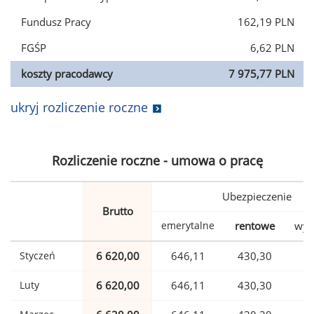
Fundusz Pracy
162,19 PLN
FGŚP
6,62 PLN
koszty pracodawcy
7 975,77 PLN
ukryj rozliczenie roczne
Rozliczenie roczne - umowa o pracę
Ubezpieczenie
Brutto
emerytalne
rentowe
wyp
Styczeń
6 620,00
646,11
430,30
1
Luty
6 620,00
646,11
430,30
1