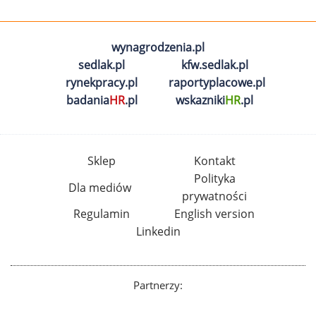
wynagrodzenia.pl
sedlak.pl
kfw.sedlak.pl
rynekpracy.pl
raportyplacowe.pl
badania
HR
.pl
wskazniki
HR
.pl
Sklep
Kontakt
Polityka
Dla mediów
prywatności
Regulamin
English version
Linkedin
Partnerzy: