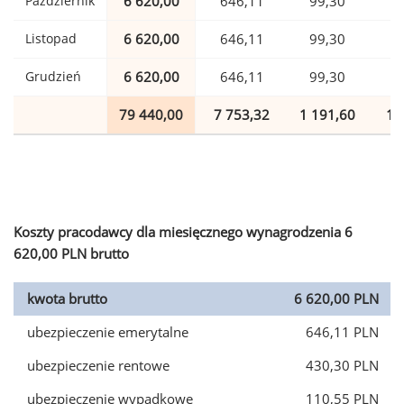
Październik
6 620,00
646,11
99,30
1
Listopad
6 620,00
646,11
99,30
1
Grudzień
6 620,00
646,11
99,30
1
79 440,00
7 753,32
1 191,60
1 
Koszty pracodawcy dla miesięcznego wynagrodzenia 6
620,00 PLN brutto
kwota brutto
6 620,00 PLN
ubezpieczenie emerytalne
646,11 PLN
ubezpieczenie rentowe
430,30 PLN
ubezpieczenie wypadkowe
110,55 PLN