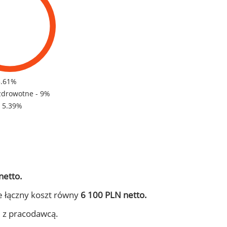
5.61%
zdrowotne - 9%
- 5.39%
netto.
e łączny koszt równy
6 100 PLN netto.
j z pracodawcą.