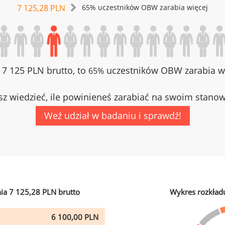
7 125,28 PLN
65% uczestników OBW zarabia więcej
z 7 125 PLN brutto, to
uczestników OBW zarabia wi
65%
z wiedzieć, ile powinieneś zarabiać na swoim stano
Weź udział w badaniu i sprawdź!
ia 7 125,28 PLN brutto
Wykres rozkład
6 100,00 PLN