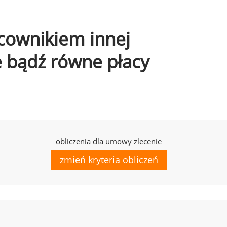
acownikiem innej
e bądź równe płacy
obliczenia dla umowy zlecenie
zmień kryteria obliczeń