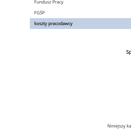
Fundusz Pracy
FGŚP
koszty pracodawcy
S
Niniejszy k