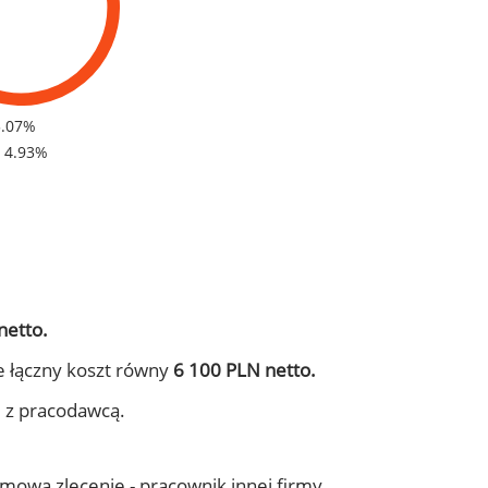
5.07%
- 4.93%
netto.
e łączny koszt równy
6 100 PLN netto.
j z pracodawcą.
 umowa zlecenie - pracownik innej firmy