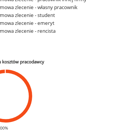
- umowa zlecenie - własny pracownik
 umowa zlecenie - student
- umowa zlecenie - emeryt
 umowa zlecenie - rencista
u kosztów pracodawcy
100%