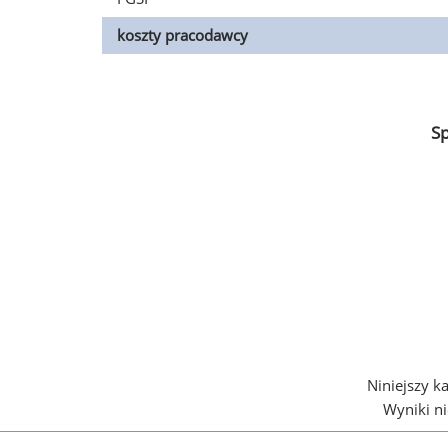
koszty pracodawcy
S
Niniejszy k
Wyniki n