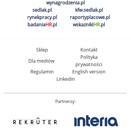
wynagrodzenia.pl
sedlak.pl
kfw.sedlak.pl
rynekpracy.pl
raportyplacowe.pl
badania
HR
.pl
wskazniki
HR
.pl
Sklep
Kontakt
Polityka
Dla mediów
prywatności
Regulamin
English version
Linkedin
Partnerzy: