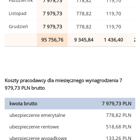
Październik
7 979,73
778,82
119,70
1
Listopad
7 979,73
778,82
119,70
1
Grudzień
7 979,73
778,82
119,70
1
95 756,76
9 345,84
1 436,40
2 
Koszty pracodawcy dla miesięcznego wynagrodzenia 7
979,73 PLN brutto
kwota brutto
7 979,73 PLN
ubezpieczenie emerytalne
778,82 PLN
ubezpieczenie rentowe
518,68 PLN
ubezpieczenie wypadkowe
133,26 PLN