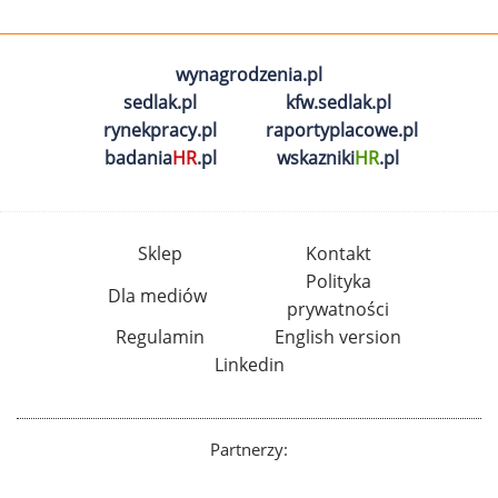
wynagrodzenia.pl
sedlak.pl
kfw.sedlak.pl
rynekpracy.pl
raportyplacowe.pl
badania
HR
.pl
wskazniki
HR
.pl
Sklep
Kontakt
Polityka
Dla mediów
prywatności
Regulamin
English version
Linkedin
Partnerzy: