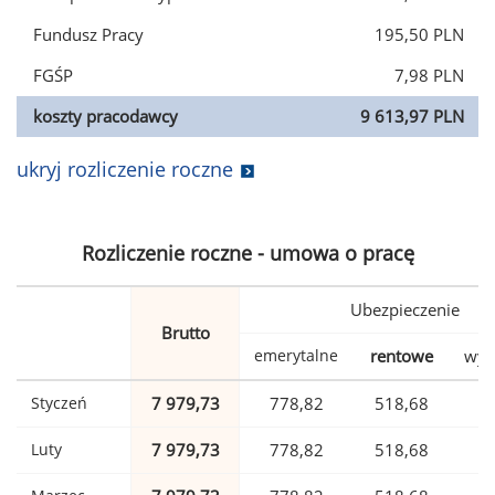
Fundusz Pracy
195,50 PLN
FGŚP
7,98 PLN
koszty pracodawcy
9 613,97 PLN
ukryj rozliczenie roczne
Rozliczenie roczne - umowa o pracę
Ubezpieczenie
Brutto
emerytalne
rentowe
wyp
Styczeń
7 979,73
778,82
518,68
1
Luty
7 979,73
778,82
518,68
1