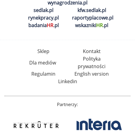
wynagrodzenia.pl
sedlak.pl
kfw.sedlak.pl
rynekpracy.pl
raportyplacowe.pl
badania
HR
.pl
wskazniki
HR
.pl
Sklep
Kontakt
Polityka
Dla mediów
prywatności
Regulamin
English version
Linkedin
Partnerzy: