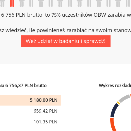
z 6 756 PLN brutto, to
uczestników OBW zarabia wi
75%
z wiedzieć, ile powinieneś zarabiać na swoim stano
Weź udział w badaniu i sprawdź!
ia 6 756,37 PLN brutto
Wykres rozkład
5 180,00 PLN
659,42 PLN
101,35 PLN