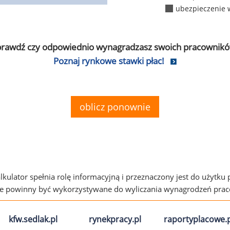
ubezpieczenie 
prawdź czy odpowiednio wynagradzasz swoich pracownikó
Poznaj rynkowe stawki płac!
oblicz ponownie
alkulator spełnia rolę informacyjną i przeznaczony jest do użytku
ie powinny być wykorzystywane do wyliczania wynagrodzeń pra
kfw.sedlak.pl
rynekpracy.pl
raportyplacowe.p