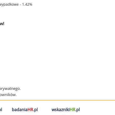
wypadkowe - 1.42%
w!
 prywatnego.
cowników.
l
badania
HR
.pl
wskazniki
HR
.pl