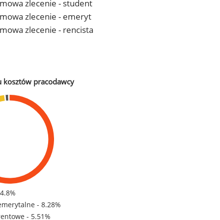
 umowa zlecenie - student
- umowa zlecenie - emeryt
 umowa zlecenie - rencista
u kosztów pracodawcy
84.8%
emerytalne - 8.28%
rentowe - 5.51%