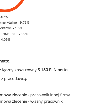
6.67%
emerytalne - 9.76%
rentowe - 1.5%
zdrowotne - 7.99%
- 4.09%
netto.
e łączny koszt równy
5 180 PLN netto.
j z pracodawcą.
 umowa zlecenie - pracownik innej firmy
- umowa zlecenie - własny pracownik