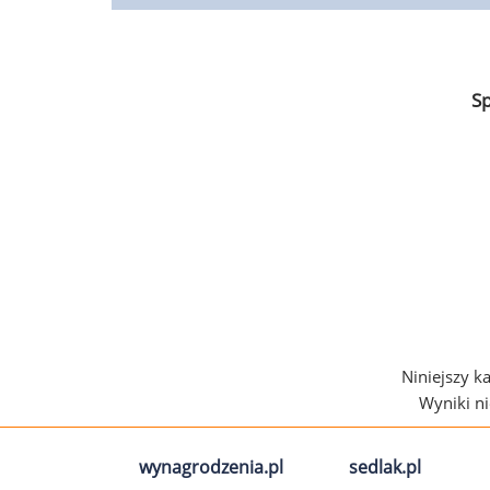
S
Niniejszy k
Wyniki n
wynagrodzenia.pl
sedlak.pl