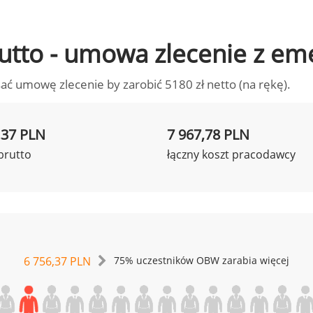
brutto - umowa zlecenie z em
ać umowę zlecenie by zarobić 5180 zł netto (na rękę).
,37 PLN
7 967,78 PLN
brutto
łączny koszt pracodawcy
6 756,37 PLN
75% uczestników OBW zarabia więcej