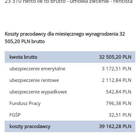
23 310 netto ile to brutto - umowa zlecenie - rencista
Koszty pracodawcy dla miesięcznego wynagrodzenia 32
505,20 PLN brutto
kwota brutto
32 505,20 PLN
ubezpieczenie emerytalne
3 172,51 PLN
ubezpieczenie rentowe
2 112,84 PLN
ubezpieczenie wypadkowe
542,84 PLN
Fundusz Pracy
796,38 PLN
FGŚP
32,51 PLN
koszty pracodawcy
39 162,28 PLN