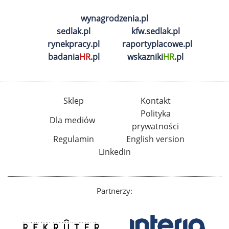
wynagrodzenia.pl
sedlak.pl
kfw.sedlak.pl
rynekpracy.pl
raportyplacowe.pl
badania
HR
.pl
wskazniki
HR
.pl
Sklep
Kontakt
Polityka
Dla mediów
prywatności
Regulamin
English version
Linkedin
Partnerzy: