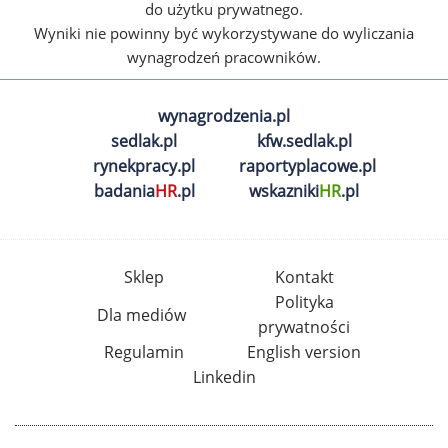
do użytku prywatnego.
Wyniki nie powinny być wykorzystywane do wyliczania
wynagrodzeń pracowników.
wynagrodzenia.pl
sedlak.pl
kfw.sedlak.pl
rynekpracy.pl
raportyplacowe.pl
badania
HR
.pl
wskazniki
HR
.pl
Sklep
Kontakt
Polityka
Dla mediów
prywatności
Regulamin
English version
Linkedin