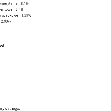
emerytalne - 8.1%
rentowe - 5.4%
wypadkowe - 1.39%
- 2.03%
w!
 prywatnego.