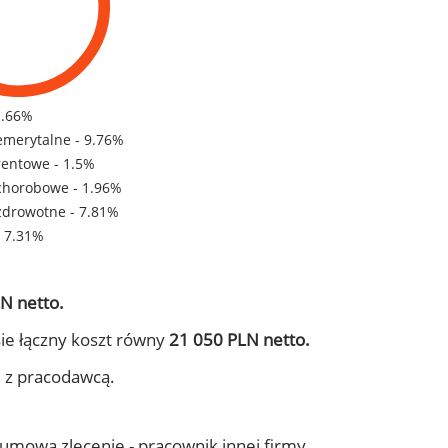
1.66%
emerytalne - 9.76%
rentowe - 1.5%
chorobowe - 1.96%
zdrowotne - 7.81%
- 7.31%
N netto.
ie łączny koszt równy
21 050 PLN netto.
j z pracodawcą.
- umowa zlecenie - pracownik innej firmy