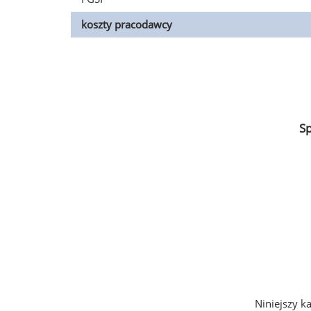
koszty pracodawcy
S
Niniejszy k