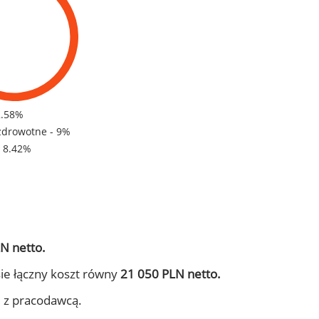
2.58%
zdrowotne - 9%
- 8.42%
N netto.
ie łączny koszt równy
21 050 PLN netto.
j z pracodawcą.