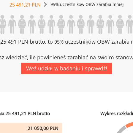
25 491,21 PLN
95% uczestników OBW zarabia mniej
z 25 491 PLN brutto, to
uczestników OBW zarabia m
95%
z wiedzieć, ile powinieneś zarabiać na swoim stano
Weź udział w badaniu i sprawdź!
ia 25 491,21 PLN brutto
Wykres rozkład
21 050,00 PLN