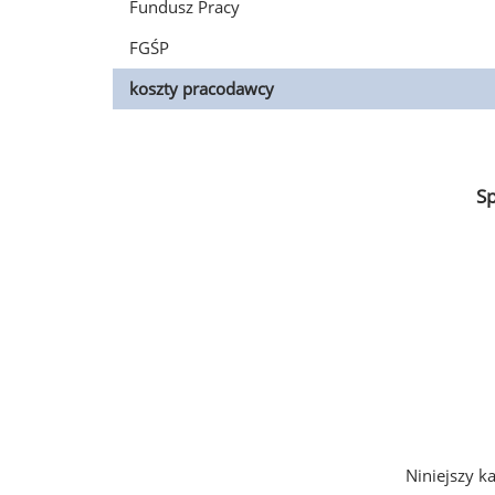
Fundusz Pracy
FGŚP
koszty pracodawcy
S
Niniejszy k