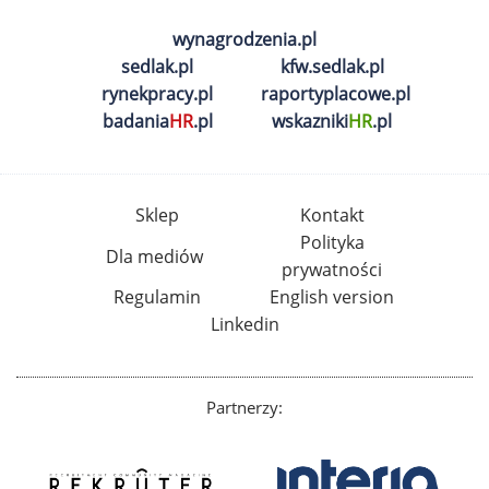
wynagrodzenia.pl
sedlak.pl
kfw.sedlak.pl
rynekpracy.pl
raportyplacowe.pl
badania
HR
.pl
wskazniki
HR
.pl
Sklep
Kontakt
Polityka
Dla mediów
prywatności
Regulamin
English version
Linkedin
Partnerzy: