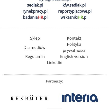
sedlak.pl
kfw.sedlak.pl
rynekpracy.pl
raportyplacowe.pl
badania
HR
.pl
wskazniki
HR
.pl
Sklep
Kontakt
Polityka
Dla mediów
prywatności
Regulamin
English version
Linkedin
Partnerzy: