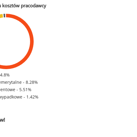
u kosztów pracodawcy
84.8%
emerytalne - 8.28%
rentowe - 5.51%
wypadkowe - 1.42%
w!