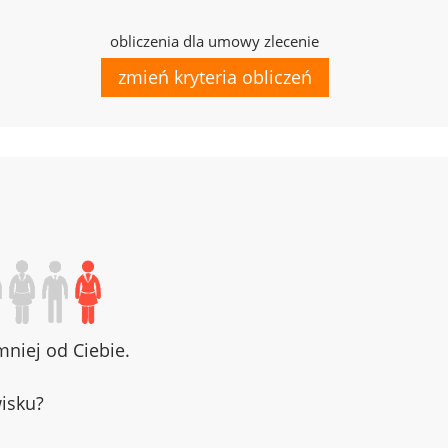
obliczenia dla umowy zlecenie
zmień kryteria obliczeń
niej od Ciebie.
wisku?