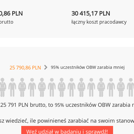
0,86 PLN
30 415,17 PLN
brutto
łączny koszt pracodawcy
25 790,86 PLN
95% uczestników OBW zarabia mniej
z 25 791 PLN brutto, to
uczestników OBW zarabia m
95%
z wiedzieć, ile powinieneś zarabiać na swoim stano
Weź udział w badaniu i sprawdź!