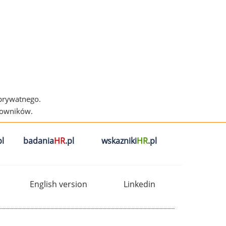
 prywatnego.
cowników.
l
badania
HR
.pl
wskazniki
HR
.pl
English version
Linkedin