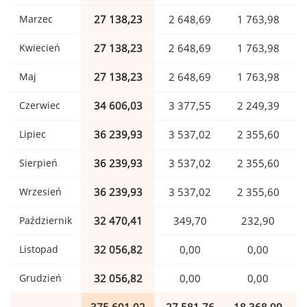
Marzec
27 138,23
2 648,69
1 763,98
Kwiecień
27 138,23
2 648,69
1 763,98
Maj
27 138,23
2 648,69
1 763,98
Czerwiec
34 606,03
3 377,55
2 249,39
Lipiec
36 239,93
3 537,02
2 355,60
Sierpień
36 239,93
3 537,02
2 355,60
Wrzesień
36 239,93
3 537,02
2 355,60
Październik
32 470,41
349,70
232,90
Listopad
32 056,82
0,00
0,00
Grudzień
32 056,82
0,00
0,00