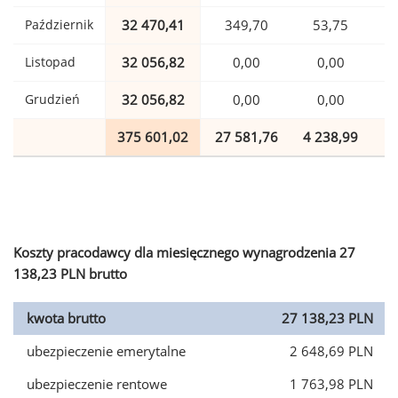
Październik
32 470,41
349,70
53,75
Listopad
32 056,82
0,00
0,00
Grudzień
32 056,82
0,00
0,00
375 601,02
27 581,76
4 238,99
9
Koszty pracodawcy dla miesięcznego wynagrodzenia 27
138,23 PLN brutto
kwota brutto
27 138,23 PLN
ubezpieczenie emerytalne
2 648,69 PLN
ubezpieczenie rentowe
1 763,98 PLN