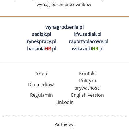
wynagrodzeń pracowników.
wynagrodzenia.pl
sedlak.pl
kfw.sedlak.pl
rynekpracy.pl
raportyplacowe.pl
badania
HR
.pl
wskazniki
HR
.pl
Sklep
Kontakt
Polityka
Dla mediów
prywatności
Regulamin
English version
Linkedin
Partnerzy: