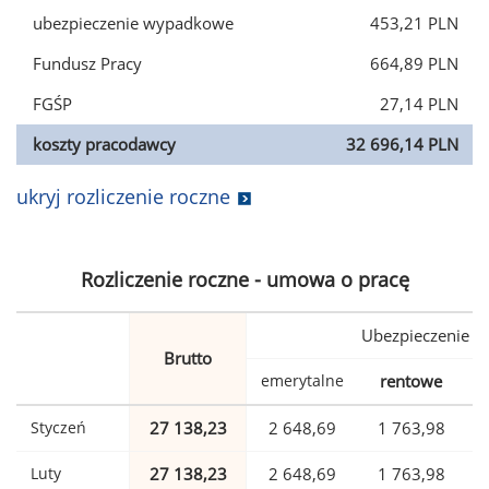
ubezpieczenie wypadkowe
453,21 PLN
Fundusz Pracy
664,89 PLN
FGŚP
27,14 PLN
koszty pracodawcy
32 696,14 PLN
ukryj rozliczenie roczne
Rozliczenie roczne - umowa o pracę
Ubezpieczenie
Brutto
emerytalne
rentowe
w
Styczeń
27 138,23
2 648,69
1 763,98
Luty
27 138,23
2 648,69
1 763,98