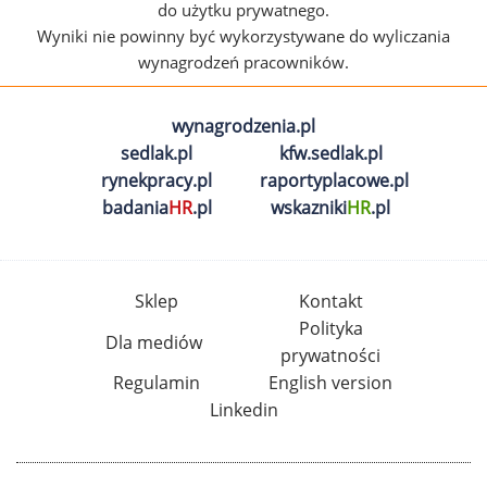
do użytku prywatnego.
Wyniki nie powinny być wykorzystywane do wyliczania
wynagrodzeń pracowników.
wynagrodzenia.pl
sedlak.pl
kfw.sedlak.pl
rynekpracy.pl
raportyplacowe.pl
badania
HR
.pl
wskazniki
HR
.pl
Sklep
Kontakt
Polityka
Dla mediów
prywatności
Regulamin
English version
Linkedin