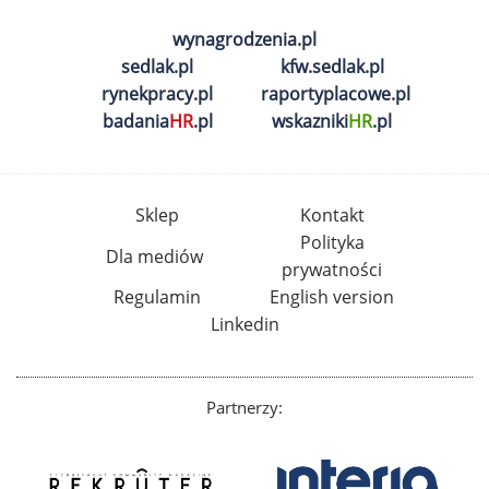
wynagrodzenia.pl
sedlak.pl
kfw.sedlak.pl
rynekpracy.pl
raportyplacowe.pl
badania
HR
.pl
wskazniki
HR
.pl
Sklep
Kontakt
Polityka
Dla mediów
prywatności
Regulamin
English version
Linkedin
Partnerzy: