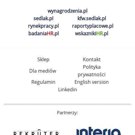
wynagrodzenia.pl
sedlak.pl
kfw.sedlak.pl
rynekpracy.pl
raportyplacowe.pl
badania
HR
.pl
wskazniki
HR
.pl
Sklep
Kontakt
Polityka
Dla mediów
prywatności
Regulamin
English version
Linkedin
Partnerzy: