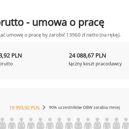
 brutto - umowa o pracę
ać umowę o pracę by zarobić 13960 zł netto (na rękę).
3,92 PLN
24 088,67 PLN
brutto
łączny koszt pracodawcy
19 993,92 PLN
90% uczestników OBW zarabia mniej