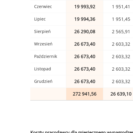
Czerwiec
19 993,92
1 951,41
Lipiec
19 994,36
1 951,45
Sierpień
26 290,08
2 565,91
Wrzesień
26 673,40
2 603,32
Październik
26 673,40
2 603,32
Listopad
26 673,40
2 603,32
Grudzień
26 673,40
2 603,32
272 941,56
26 639,10
Koszty pracodawcy dla miesięcznego wynagrodzen