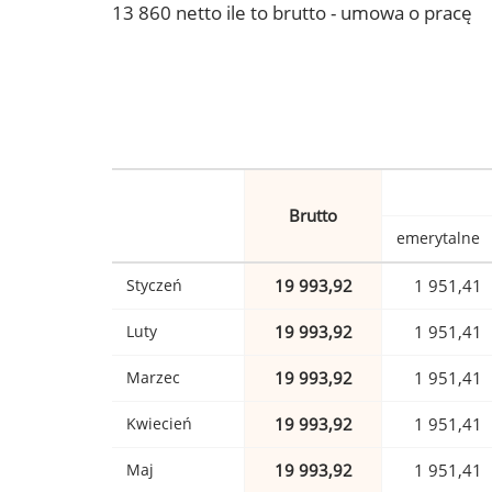
13 860 netto ile to brutto - umowa o pracę
Brutto
emerytalne
Styczeń
19 993,92
1 951,41
Luty
19 993,92
1 951,41
Marzec
19 993,92
1 951,41
Kwiecień
19 993,92
1 951,41
Maj
19 993,92
1 951,41