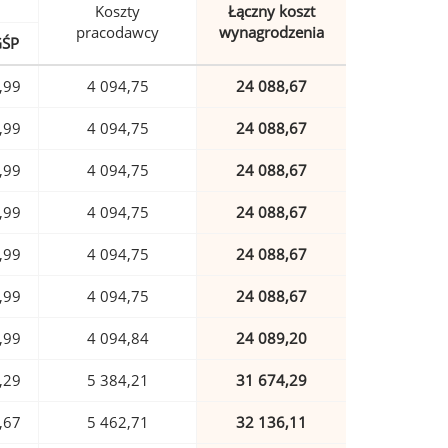
Koszty
Łączny koszt
pracodawcy
wynagrodzenia
GŚP
,99
4 094,75
24 088,67
,99
4 094,75
24 088,67
,99
4 094,75
24 088,67
,99
4 094,75
24 088,67
,99
4 094,75
24 088,67
,99
4 094,75
24 088,67
,99
4 094,84
24 089,20
,29
5 384,21
31 674,29
,67
5 462,71
32 136,11