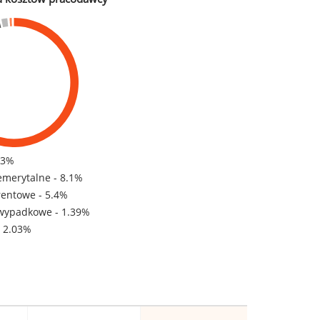
83%
emerytalne - 8.1%
rentowe - 5.4%
wypadkowe - 1.39%
- 2.03%