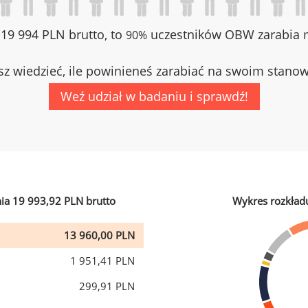
z 19 994 PLN brutto, to
uczestników OBW zarabia m
90%
z wiedzieć, ile powinieneś zarabiać na swoim stano
Weź udział w badaniu i sprawdź!
ia 19 993,92 PLN brutto
Wykres rozkład
13 960,00 PLN
1 951,41 PLN
299,91 PLN