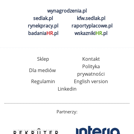
wynagrodzenia.pl
sedlak.pl
kfw.sedlak.pl
rynekpracy.pl
raportyplacowe.pl
badania
HR
.pl
wskazniki
HR
.pl
Sklep
Kontakt
Polityka
Dla mediów
prywatności
Regulamin
English version
Linkedin
Partnerzy: